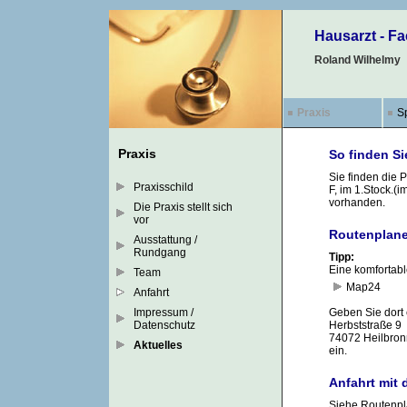
Hausarzt - Fa
Roland Wilhelmy
Praxis
S
Praxis
So finden Si
Sie finden die 
Praxisschild
F, im 1.Stock.(i
vorhanden.
Die Praxis stellt sich
vor
Routenplane
Ausstattung /
Rundgang
Tipp:
Eine komfortabl
Team
Map24
Anfahrt
Impressum /
Geben Sie dort 
Datenschutz
Herbststraße 9
74072 Heilbron
Aktuelles
ein.
Anfahrt mit
Siehe Routenpl